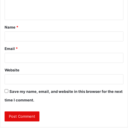
e
n
t
Name
*
*
Email
*
Website
Save my name, email, and website in this browser for the next
time I comment.