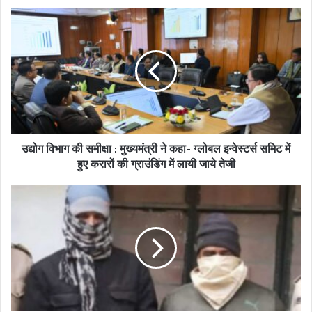
u
r
E
m
a
i
l
a
d
उद्योग विभाग की समीक्षा : मुख्यमंत्री ने कहा- ग्लोबल इन्वेस्टर्स समिट में
d
हुए करारों की ग्राउंडिंग में लायी जाये तेजी
r
e
s
s