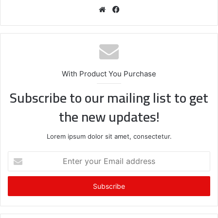
We
Fa
bsi
ce
te
bo
ok
With Product You Purchase
Subscribe to our mailing list to get
the new updates!
Lorem ipsum dolor sit amet, consectetur.
E
n
t
e
r
y
o