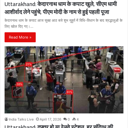
Uttarakhand: केदारनाथ धाम के कपाट खुले, सीएम धामी
आशीर्वाद लेने पहुंचे, पीएम मोदी के नाम से हुई पहली पूजा
केदारनाथ धाम के कपाट आज सुबह आठ बजे शुभ मुहूर्त में विधि-विधान के बाद श्रद्धालुओं के
लिए खोल दिए गए।…
Read More »
India Talks Live
April 17, 2026
0
4
Uttarakhand: दफ्तर हो या रेलवे स्टेशन, हर संदिग्ध की