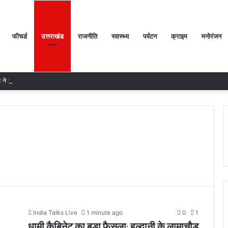
फीचर्ड
उत्तराखंड
राजनीति
स्वास्थ्य
पर्यटन
क्राइम
मनोरंजन
य ने दो दिवसीय ‘दीक्षारंभ 2026’ ओरिएंटेशन कार्यक्रम का किया आयोजन
India Talks Live
1 minute ago
0
1
धामी कैबिनेट का बड़ा फैसला: हल्द्वानी के लामाचौड़