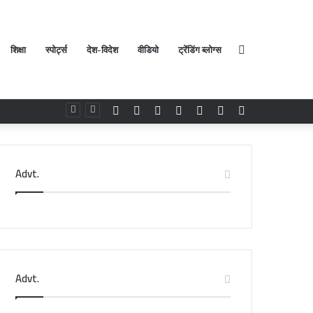
शिक्षा
स्पोर्ट्स
देश-विदेश
वीडियो
ट्रेंडिंग ब्लोग्स
Search
Facebook
Twitter
YouTube
Instagram
Log
Random
Sidebar
In
Article
for
Advt.
Advt.