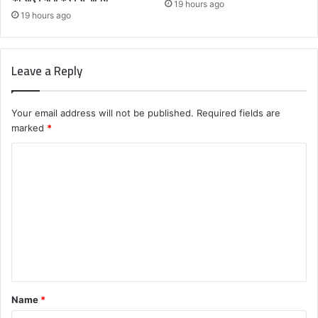
19 hours ago
19 hours ago
Leave a Reply
Your email address will not be published.
Required fields are
marked
*
C
o
m
m
e
n
t
Name
*
*