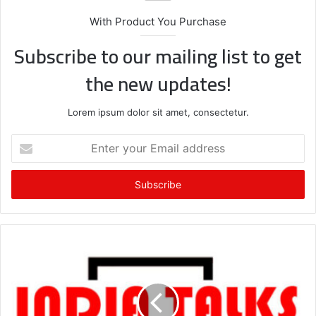
With Product You Purchase
Subscribe to our mailing list to get
the new updates!
Lorem ipsum dolor sit amet, consectetur.
E
n
t
e
r
y
o
u
r
E
m
a