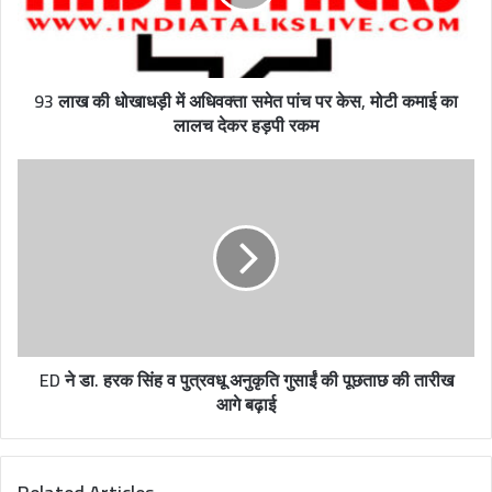
i
l
a
d
93 लाख की धोखाधड़ी में अधिवक्ता समेत पांच पर केस, मोटी कमाई का
d
लालच देकर हड़पी रकम
r
e
s
s
ED ने डा. हरक सिंह व पुत्रवधू अनुकृति गुसाईं की पूछताछ की तारीख
आगे बढ़ाई