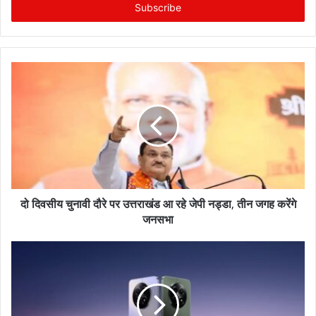
e
r
y
o
u
r
E
m
a
i
l
a
d
दो दिवसीय चुनावी दौरे पर उत्तराखंड आ रहे जेपी नड्डा, तीन जगह करेंगे
d
जनसभा
r
e
s
s