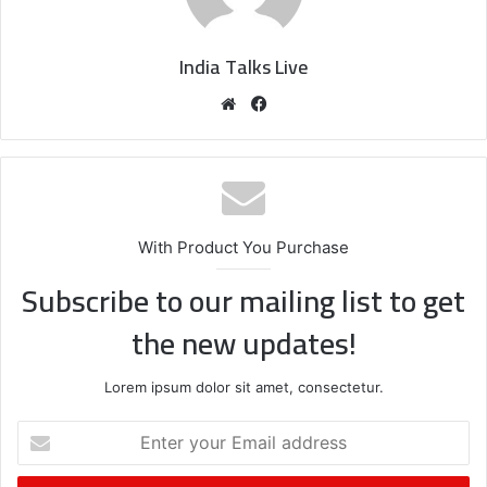
India Talks Live
We
Fa
bsi
ce
te
bo
ok
With Product You Purchase
Subscribe to our mailing list to get
the new updates!
Lorem ipsum dolor sit amet, consectetur.
E
n
t