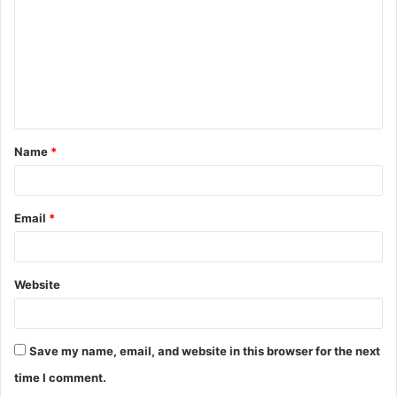
m
m
e
n
t
Name
*
*
Email
*
Website
Save my name, email, and website in this browser for the next
time I comment.