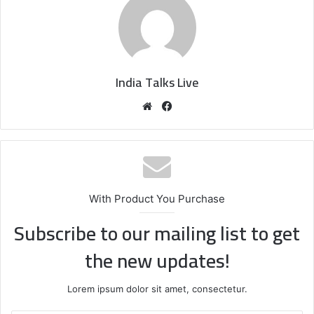
India Talks Live
We
Fa
bsi
ce
te
bo
ok
With Product You Purchase
Subscribe to our mailing list to get
the new updates!
Lorem ipsum dolor sit amet, consectetur.