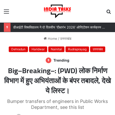
Menu
S
fo
डीआईटी विश्वविद्यालय ने दो दिवसीय ‘दीक्षारंभ 2026’ ओरिएंटेशन कार्यक्रम का किया आयोजन
Home
/
उत्तराखंड
Dehradun
Haridwar
Nainital
Rudraprayag
उत्तराखंड
Trending
Big–Breaking–: (PWD) लोक निर्माण
विभाग में हुए अभियंताओं के बंपर तबादले, देखे
ये लिस्ट।
Bumper transfers of engineers in Public Works
Department, see this list