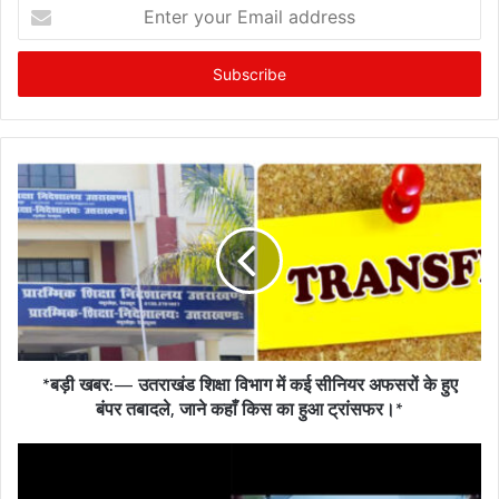
E
n
t
e
r
y
o
u
r
E
m
a
i
l
a
d
*बड़ी खबर:— उतराखंड शिक्षा विभाग में कई सीनियर अफसरों के हुए
d
बंपर तबादले, जाने कहाँ किस का हुआ ट्रांसफर।*
r
e
s
s