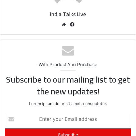
India Talks Live
We
Fa
bsi
ce
te
bo
ok
With Product You Purchase
Subscribe to our mailing list to get
the new updates!
Lorem ipsum dolor sit amet, consectetur.
E
n
t
e