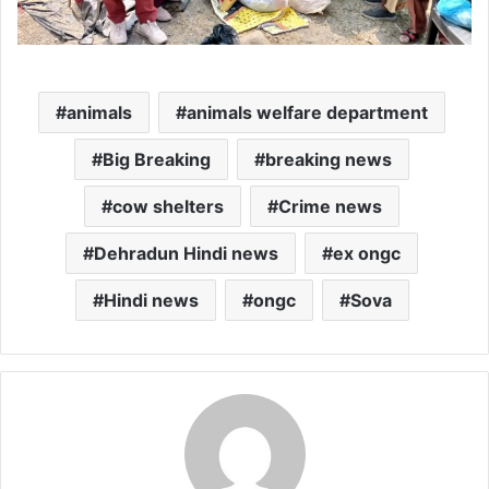
animals
animals welfare department
Big Breaking
breaking news
cow shelters
Crime news
Dehradun Hindi news
ex ongc
Hindi news
ongc
Sova