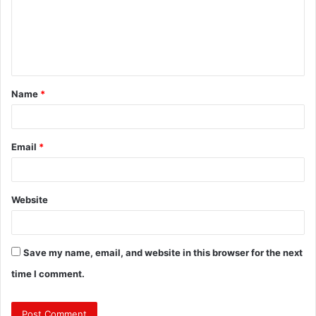
m
e
n
t
Name
*
*
Email
*
Website
Save my name, email, and website in this browser for the next
time I comment.