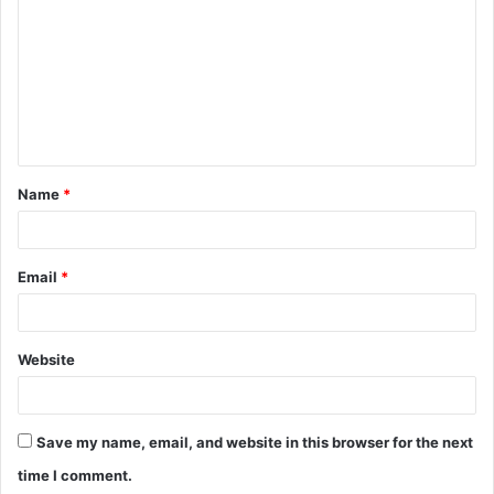
m
m
e
n
t
Name
*
*
Email
*
Website
Save my name, email, and website in this browser for the next
time I comment.