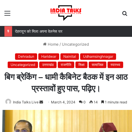
Menu
S
fo
MDDA बोर्ड की बैठक में 25 विकास प्रस्तावों को मंजूरी, लैंड पूलिंग से होटल-पर्यटन परियोजनाओं को मिलेगी रफ्तार
Home
/
Uncategorized
Dehradun
Haridwar
Nainital
Udhamsinghnagar
Uncategorized
उत्तराखंड
राजनीति
शिक्षा
सामाजिक
स्वास्थ्य
बिग ब्रेकिंग – धामी कैबिनेट बैठक में इन आठ
प्रस्तावों हुए पास, पढ़िए।
India Talks Live
Send
March 4, 2024
0
14
1 minute read
an
email