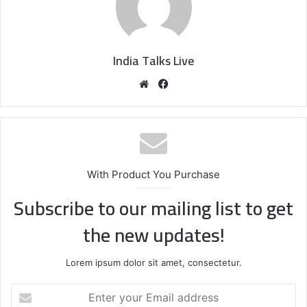
India Talks Live
We
Fa
bsi
ce
te
bo
ok
With Product You Purchase
Subscribe to our mailing list to get
the new updates!
Lorem ipsum dolor sit amet, consectetur.
E
n