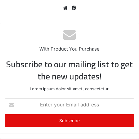
We
Fa
bsi
ce
te
bo
ok
With Product You Purchase
Subscribe to our mailing list to get
the new updates!
Lorem ipsum dolor sit amet, consectetur.
E
n
t
e
r
y