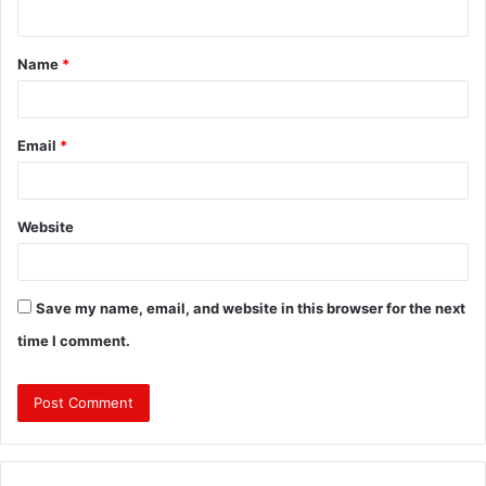
n
t
Name
*
*
Email
*
Website
Save my name, email, and website in this browser for the next
time I comment.