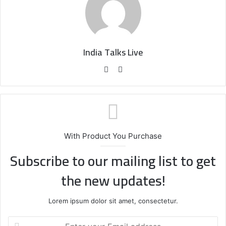
India Talks Live
We
Fa
bsi
ce
te
bo
ok
With Product You Purchase
Subscribe to our mailing list to get
the new updates!
Lorem ipsum dolor sit amet, consectetur.
E