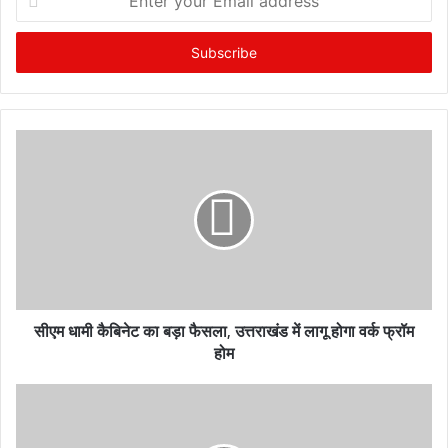
n
t
e
r
y
o
u
r
E
m
a
i
l
a
d
सीएम धामी कैबिनेट का बड़ा फैसला, उत्तराखंड में लागू होगा वर्क फ्रॉम
d
होम
r
e
s
s