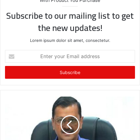
With Product You Purchase
Subscribe to our mailing list to get
the new updates!
Lorem ipsum dolor sit amet, consectetur.
E
n
t
e
r
y
o
u
r
E
m
a
i
l