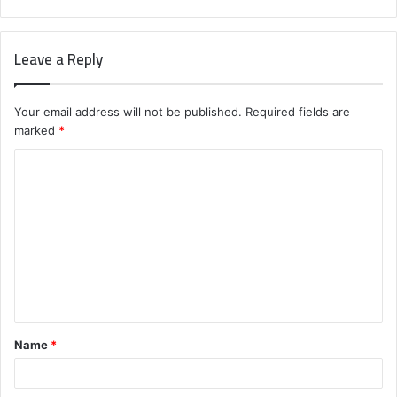
Leave a Reply
Your email address will not be published.
Required fields are
marked
*
C
o
m
m
e
n
t
Name
*
*