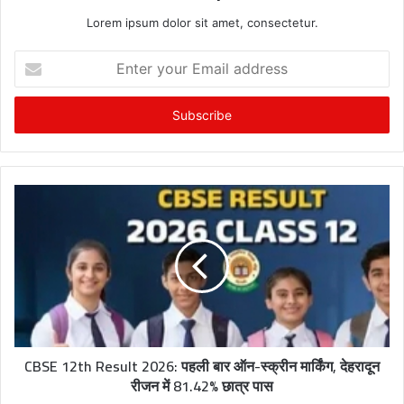
Lorem ipsum dolor sit amet, consectetur.
E
n
t
e
r
y
o
u
r
E
m
a
i
l
a
d
CBSE 12th Result 2026: पहली बार ऑन-स्क्रीन मार्किंग, देहरादून
d
रीजन में 81.42% छात्र पास
r
e