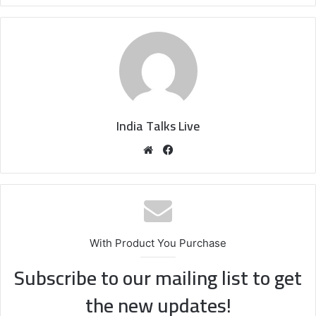
India Talks Live
We
Fa
bsi
ce
te
bo
ok
With Product You Purchase
Subscribe to our mailing list to get
the new updates!