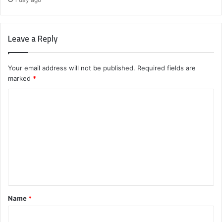
Leave a Reply
Your email address will not be published.
Required fields are
marked
*
C
o
m
m
e
n
t
Name
*
*