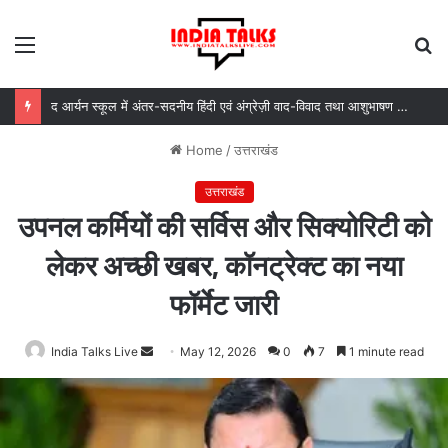
Menu
S
fo
द आर्यन स्कूल में अंतर-सदनीय हिंदी एवं अंग्रेज़ी वाद-विवाद तथा आशुभाषण प्रतियोगिताओं का आयोजन
Home
/
उत्तराखंड
उत्तराखंड
उपनल कर्मियों की सर्विस और सिक्योरिटी को
लेकर अच्छी खबर, कॉनट्रेक्ट का नया
फॉर्मेट जारी
India Talks Live
Send
May 12, 2026
0
7
1 minute read
an
email