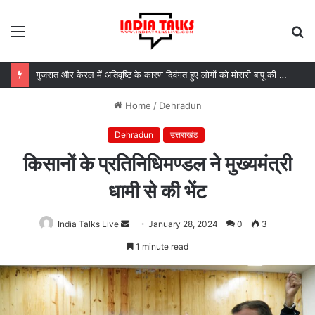
Menu
S
fo
गुजरात और केरल में अतिवृष्टि के कारण दिवंगत हुए लोगों को मोरारी बापू की श्रद्धांजलि और उनके परिजनों को सहायता
Home
/
Dehradun
Dehradun
उत्तराखंड
किसानों के प्रतिनिधिमण्डल ने मुख्यमंत्री
धामी से की भेंट
India Talks Live
Send
January 28, 2024
0
3
an
1 minute read
email