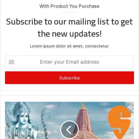
With Product You Purchase
Subscribe to our mailing list to get
the new updates!
Lorem ipsum dolor sit amet, consectetur.
E
n
t
e
r
y
o
u
r
E
m
a
i