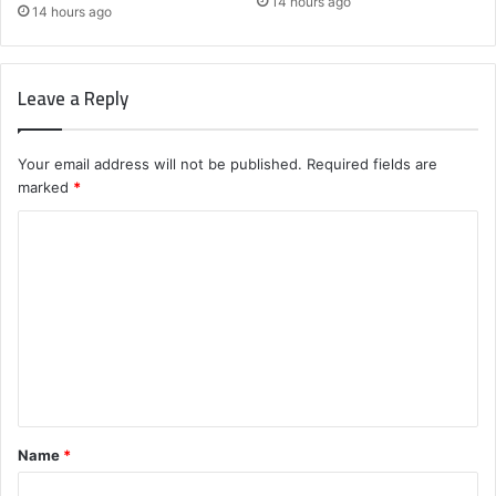
14 hours ago
14 hours ago
Leave a Reply
Your email address will not be published.
Required fields are
marked
*
C
o
m
m
e
n
t
Name
*
*