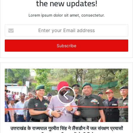
the new updates!
Lorem ipsum dolor sit amet, consectetur.
E
n
t
e
r
y
o
u
r
E
m
a
i
l
a
d
उत्तराखंड के राज्यपाल गुरमीत सिंह ने लैंसडौन में जल संरक्षण प्रयासों
d