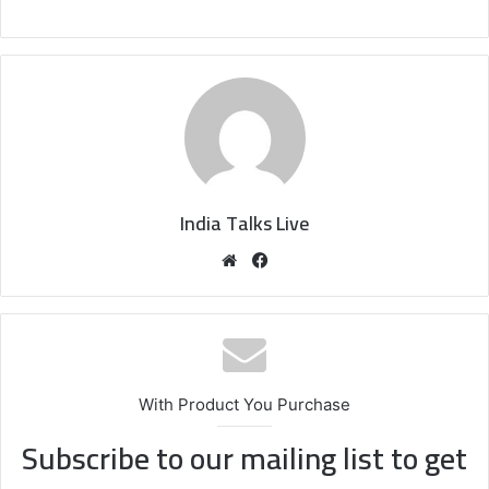
India Talks Live
We
Fa
bsi
ce
te
bo
ok
With Product You Purchase
Subscribe to our mailing list to get