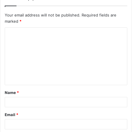
Your email address will not be published.
Required fields are
marked
*
C
o
m
m
e
n
t
Name
*
*
Email
*