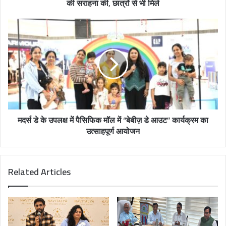
की सराहना की, छात्रों से भी मिले
r
e
s
s
मदर्स डे के उपलक्ष में पैसिफिक मॉल में “बेबीज़ डे आउट” कार्यक्रम का
उत्साहपूर्ण आयोजन
Related Articles