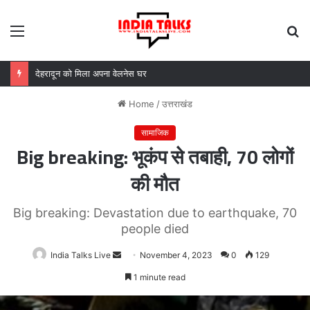
Menu
S
fo
MDDA बोर्ड की बैठक में 25 विकास प्रस्तावों को मंजूरी, लैंड पूलिंग से होटल-पर्यटन परियोजनाओं को मिलेगी रफ्तार
Home
/
उत्तराखंड
सामाजिक
Big breaking: भूकंप से तबाही, 70 लोगों
की मौत
Big breaking: Devastation due to earthquake, 70
people died
India Talks Live
Send
November 4, 2023
0
129
an
1 minute read
email