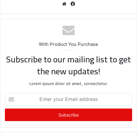
We
Fa
bsi
ce
te
bo
ok
With Product You Purchase
Subscribe to our mailing list to get
the new updates!
Lorem ipsum dolor sit amet, consectetur.
E
n
t
e
r
y
o