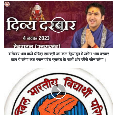
u
r
E
m
a
i
l
a
d
बागेश्वर धाम वाले धीरेंद्र शास्त्री का कल देहरादून में लगेगा भव्य दरबार
d
कल ये रहेगा रूट प्लान परेड ग्राउंड के चारों ओर जीरो जोन रहेगा।
r
e
s
s