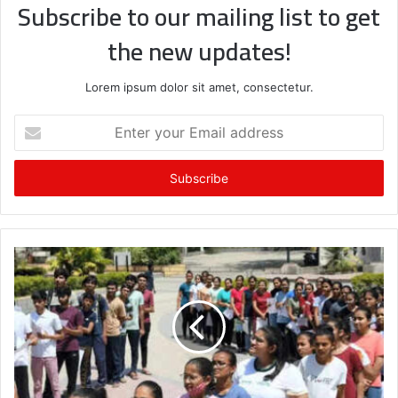
Subscribe to our mailing list to get
the new updates!
Lorem ipsum dolor sit amet, consectetur.
E
n
t
e
r
y
o
u
r
E
m
a
i
l
a