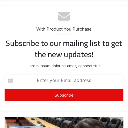
te
bo
ok
With Product You Purchase
Subscribe to our mailing list to get
the new updates!
Lorem ipsum dolor sit amet, consectetur.
E
n
t
e
r
y
o
u
r