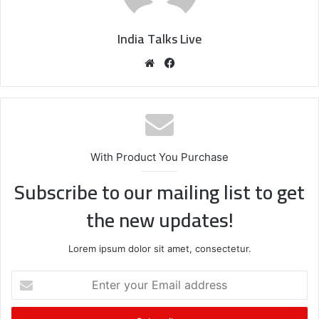
India Talks Live
We
Fa
bsi
ce
te
bo
ok
With Product You Purchase
Subscribe to our mailing list to get
the new updates!
Lorem ipsum dolor sit amet, consectetur.
E
n
t