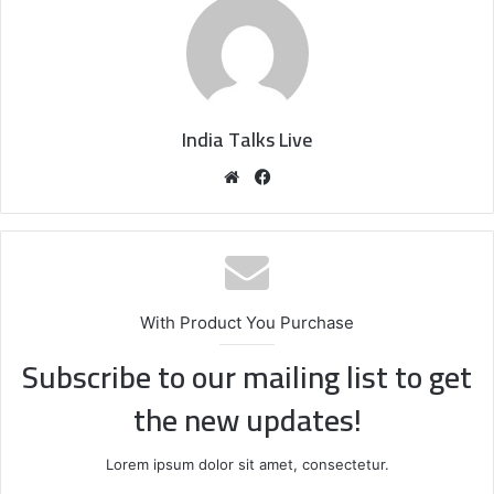
India Talks Live
We
Fa
bsi
ce
te
bo
ok
With Product You Purchase
Subscribe to our mailing list to get
the new updates!
Lorem ipsum dolor sit amet, consectetur.