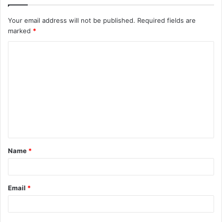
Your email address will not be published.
Required fields are
marked
*
C
o
m
m
e
n
t
Name
*
*
Email
*