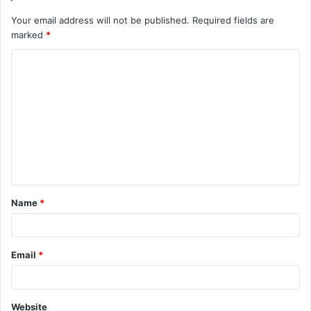
Your email address will not be published.
Required fields are
marked
*
C
o
m
m
e
n
t
Name
*
*
Email
*
Website