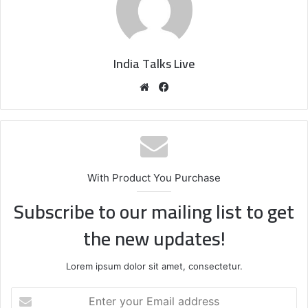
India Talks Live
We
Fa
bsi
ce
te
bo
ok
With Product You Purchase
Subscribe to our mailing list to get
the new updates!
Lorem ipsum dolor sit amet, consectetur.
E