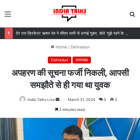
Menu
S
fo
देर रात क्रिकेटर ऋषभ पंत ने सीएम धामी से लगाई गुहार, बोले ‘मुझे रहने के लिए जगह नहीं मिल रही’
Home
/
Dehradun
Dehradun
उत्तराखंड
अपहरण की सूचना फर्जी निकली, आपसी
समझौते से ही गया था युवक
India Talks Live
Send
March 31, 2024
0
3
an
2 minutes read
email