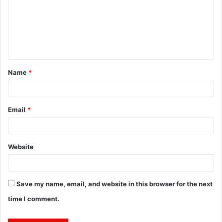
m
e
n
t
Name
*
*
Email
*
Website
Save my name, email, and website in this browser for the next
time I comment.