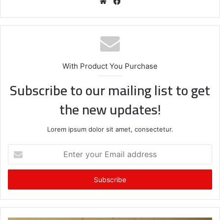
We
Fa
bsi
ce
te
bo
ok
With Product You Purchase
Subscribe to our mailing list to get
the new updates!
Lorem ipsum dolor sit amet, consectetur.
E
n
t
e
r
y
o