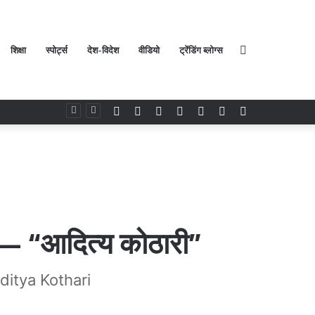
शिक्षा
स्पोर्ट्स
देश-विदेश
वीडियो
ट्रेंडिंग ब्लोग्स
Search
Facebook
Twitter
YouTube
Instagram
Log
Random
Sidebar
In
Article
for
ं है— “आदित्य कोठारी”
ditya Kothari