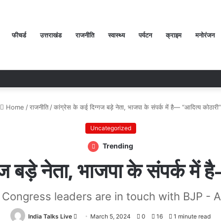
फीचर्ड
उत्तराखंड
राजनीति
स्वास्थ्य
पर्यटन
क्राइम
मनोरंजन
 ऋषभ पंत ने सीएम धामी से लगाई गुहार, बोले ‘मुझे रहने के लिए जगह नहीं मिल रही’
Home
/
राजनीति
/
कांग्रेस के कई दिग्गज बड़े नेता, भाजपा के संपर्क में है— “आदित्य कोठारी”
Uncategorized
Trending
ज बड़े नेता, भाजपा के संपर्क मे
Congress leaders are in touch with BJP - A
India Talks Live
Send
March 5, 2024
0
16
1 minute read