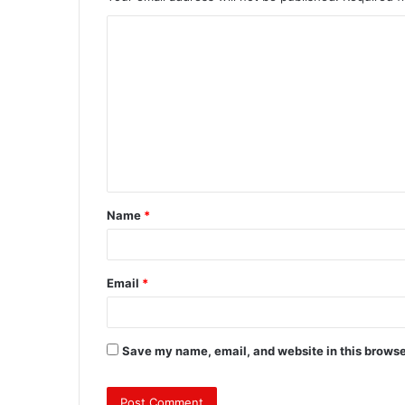
C
o
m
m
e
n
t
Name
*
*
Email
*
Save my name, email, and website in this browse