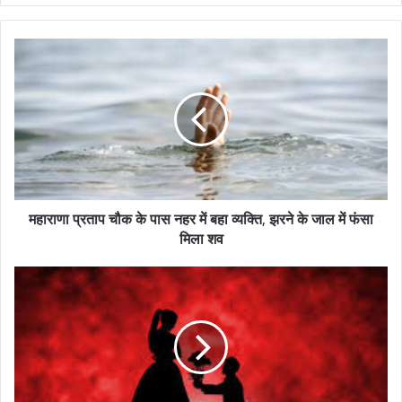
y
o
u
r
E
m
a
i
l
a
d
महाराणा प्रताप चौक के पास नहर में बहा व्यक्ति, झरने के जाल में फंसा
d
मिला शव
r
e
s
s