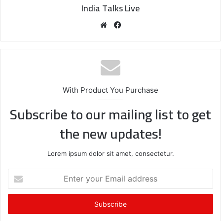
India Talks Live
We
Fa
bsi
ce
te
bo
ok
With Product You Purchase
Subscribe to our mailing list to get
the new updates!
Lorem ipsum dolor sit amet, consectetur.
E
n
t
e
r