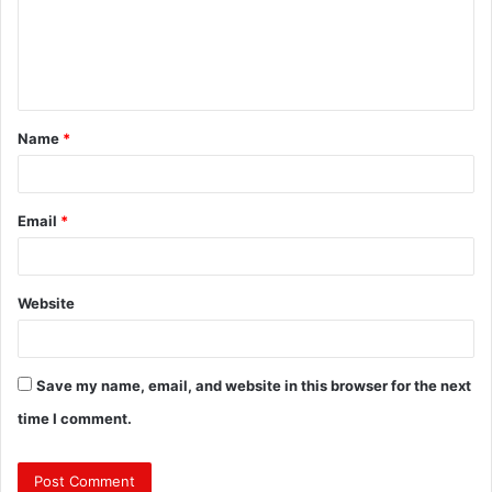
m
e
n
t
Name
*
*
Email
*
Website
Save my name, email, and website in this browser for the next
time I comment.