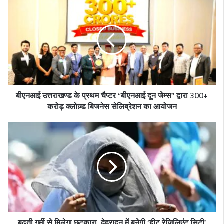
r
E
m
a
i
l
a
d
बीएनआई उत्तराखण्ड के प्रथम चैप्टर “बीएनआई दून जेम्स” द्वारा 300+
d
करोड़ क्लोज़्ड बिजनेस सेलिब्रेशन का आयोजन
r
e
s
s
बढ़ती गर्मी से मिलेगा छुटकारा, देहरादून में बनेगी ‘हीट रेजिलिएंट सिटी’