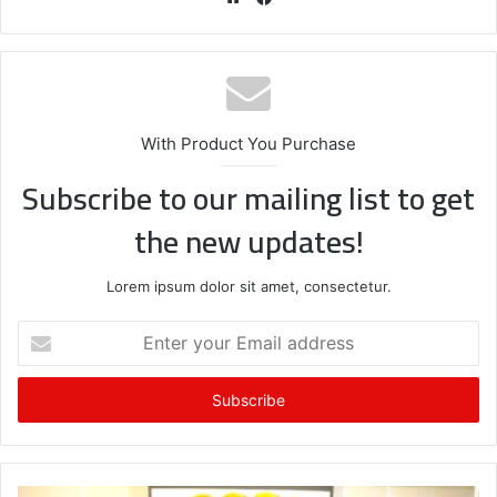
bsi
ce
te
bo
ok
With Product You Purchase
Subscribe to our mailing list to get
the new updates!
Lorem ipsum dolor sit amet, consectetur.
E
n
t
e
r
y
o
u