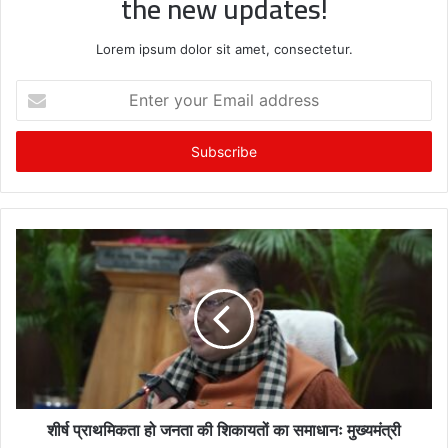
the new updates!
Lorem ipsum dolor sit amet, consectetur.
E
n
t
e
r
y
o
u
r
E
m
a
i
l
a
d
शीर्ष प्राथमिकता हो जनता की शिकायतों का समाधानः मुख्यमंत्री
d
r