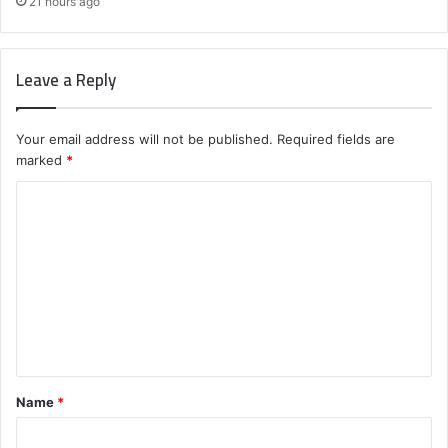
21 hours ago
Leave a Reply
Your email address will not be published.
Required fields are
marked
*
C
o
m
m
e
n
t
Name
*
*