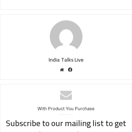
India Talks Live
We
Fa
bsi
ce
te
bo
ok
With Product You Purchase
Subscribe to our mailing list to get