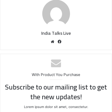
India Talks Live
We
Fa
bsi
ce
te
bo
ok
With Product You Purchase
Subscribe to our mailing list to get
the new updates!
Lorem ipsum dolor sit amet, consectetur.