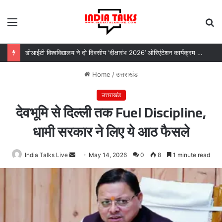
Menu
S
fo
डीआईटी विश्वविद्यालय ने दो दिवसीय ‘दीक्षारंभ 2026’ ओरिएंटेशन कार्यक्रम का किया आयोजन
Home
/
उत्तराखंड
उत्तराखंड
देवभूमि से दिल्ली तक Fuel Discipline,
धामी सरकार ने लिए ये आठ फैसले
India Talks Live
Send
May 14, 2026
0
8
1 minute read
an
email