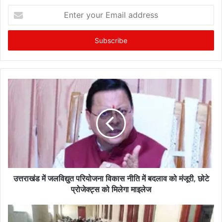
E
n
t
e
r
y
o
u
r
E
m
a
i
l
a
d
उत्तराखंड में जलविद्युत परियोजना विकास नीति में बदलाव को मंजूरी, छोटे
d
प्रोजेक्ट्स को मिलेगा माइलेज
r
e
s
s