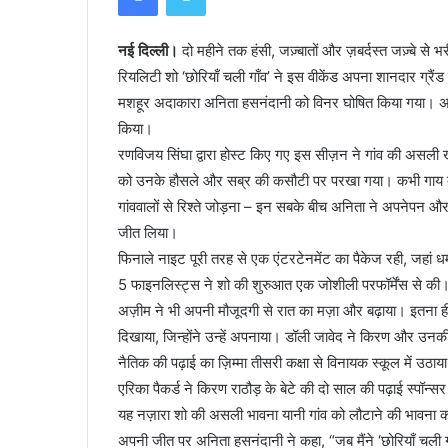
नई दिल्ली।
दो महीने तक हंसी, जज़्बातों और ज़बर्दस्त जज़्बे से
रियलिटी शो ‘छोरियाँ चली गाँव’ ने इस वीकेंड अपना शानदार ग्रैं
मशहूर अदाकारा अनिता हसनंदानी को विनर घोषित किया गया। अनि
किया।
रणविजय सिंघा द्वारा होस्ट किए गए इस सीज़न ने गांव की असली ख
को उनके हौसले और सब्र की कसौटी पर परखा गया। कभी गाय दुहन
गांववालों से रिश्ते जोड़ना – इन सबके बीच अनिता ने अपनेपन और स
जीत लिया।
फिनाले नाइट पूरी तरह से एक एंटरटेनमेंट का पैकेज रही, जहां धमा
5 फाइनलिस्ट्स ने शो की शुरुआत एक जोशीली परफॉर्मेंस से की। इ
अज़ीम ने भी अपनी मौजूदगी से रात का मज़ा और बढ़ाया। इतना ही नह
दिखाया, जिन्होंने उन्हें अपनाया। डॉली जावेद ने किरण और उन
नैतिक की पढ़ाई का ज़िम्मा तीसरी कक्षा से विनायक स्कूल में उठाया,
एरिका पैकर्ड ने किरण राठौड़ के बेटे की दो साल की पढ़ाई स्पॉन
यह नज़ारा शो की असली भावना यानी गांव को लौटाने की भावना को 
अपनी जीत पर अनिता हसनंदानी ने कहा, “जब मैंने ‘छोरियाँ चली गा