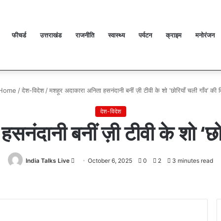
फीचर्ड
उत्तराखंड
राजनीति
स्वास्थ्य
पर्यटन
क्राइम
मनोरंजन
ा अपना वेलनेस घर
Home
/
देश-विदेश
/
मशहूर अदाकारा अनिता हसनंदानी बनीं ज़ी टीवी के शो ‘छोरियाँ चली गाँव’ की 
देश-विदेश
सनंदानी बनीं ज़ी टीवी के शो ‘छोर
India Talks Live
Send
October 6, 2025
0
2
3 minutes read
an
email