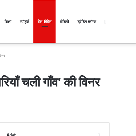
शिक्षा
स्पोर्ट्स
देश-विदेश
वीडियो
ट्रेंडिंग ब्लोग्स
Search
Facebook
Twitter
YouTube
Instagram
Log
Random
Sidebar
In
Article
विनर
for
ियाँ चली गाँव’ की विनर
Advt.