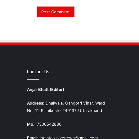
Contact Us
Anjali Bhatt (Editor)
Address:
Dhalwala, Gangotri Vihar, Ward
No. 11, Rishikesh- 249137, Uttarakhand
Mo.:
7300542880
Email:
indiatalkslivenews@gmail.com