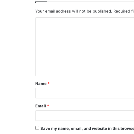
Your email address will not be published.
Required f
C
o
m
m
e
n
t
Name
*
*
Email
*
Save my name, email, and website in this browse