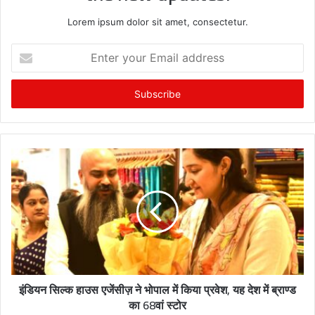
Lorem ipsum dolor sit amet, consectetur.
E
n
t
e
r
y
o
u
r
E
m
a
i
l
a
d
इंडियन सिल्क हाउस एजेंसीज़ ने भोपाल में किया प्रवेश, यह देश में ब्राण्ड
d
का 68वां स्टोर
r