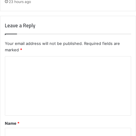
23 hours ago
Leave a Reply
Your email address will not be published.
Required fields are
marked
*
C
o
m
m
e
n
t
Name
*
*