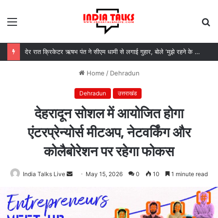
Menu
S
fo
देर रात क्रिकेटर ऋषभ पंत ने सीएम धामी से लगाई गुहार, बोले ‘मुझे रहने के लिए जगह नहीं मिल रही’
Home
/
Dehradun
Dehradun
उत्तराखंड
देहरादून सोशल में आयोजित होगा
एंटरप्रेन्योर्स मीटअप, नेटवर्किंग और
कोलैबोरेशन पर रहेगा फोकस
India Talks Live
Send
May 15, 2026
0
10
1 minute read
an
email