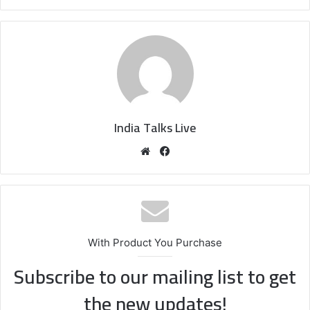
India Talks Live
We
Fa
bsi
ce
te
bo
ok
With Product You Purchase
Subscribe to our mailing list to get
the new updates!