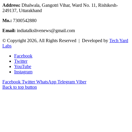
Address:
Dhalwala, Gangotri Vihar, Ward No. 11, Rishikesh-
249137, Uttarakhand
Mo.:
7300542880
Email:
indiatalkslivenews@gmail.com
© Copyright 2026, All Rights Reserved | Developed by
Tech Yard
Labs
Facebook
Twitter
YouTube
Instagram
Facebook
Twitter
WhatsApp
Telegram
Viber
Back to top button