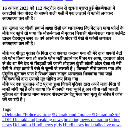
16 अगस्त 2023 को 112 कंट्रोल रूम से सूचना प्राप्त हुई मोहब्बेवाला में
आरटीओ चेक पोस्ट के सामने वाली गली में एक लड़की ने फांसी लगाकर
आत्महत्या कर ली है।
इस सूचना पर चौकी इंचार्ज आशा रोड़ी एवं थानाध्यक्ष क्लिमेंटाउन माया फोर्स के
मौके पर पहुंचे तो पाया कि मोहब्बेवाला में मृतका निवासी मोहब्बेवाला थाना क्लेमेंट
टाउन देहरादून उम्र 19 वर्ष अपने घर के अंदर ही पंखे से फांसी लगाकर
आत्महत्या कर ली है।
मौके पर मौजूद मृतका के पिता द्वारा अवगत कराया गया की मेरे द्वारा अपनी बेटी
को फोन किया गया तो उसके फोन नहीं उठाने पर मैं घर पर आया, दरवाजा अंदर
से बंद था मैंने हेड से खिड़की की जाली तोड़कर कुंडी खोली अंदर देखा तो मेरी
बेटी ने अंदर कमरे में पंखे से चुन्नी से लटकी है। जिसको नीचे उतारा गया और
एंबुलेंस बुलाकर पास में स्थित पावर लाइन अस्पताल भिजवाया गया जहां
चिकित्सकों द्वारा उसको मृत घोषित कर दिया गया।
मौके पर एक सुसाइड नोट प्राप्त हुआ जिसमें मृतिका द्वारा अपने माता-पिता से
माफी मांगी गई है और बताया कि मैं काफी थक चुकी हूं अब जीना नहीं चाहती
मृतिका का पंचायत नामा भरकर पोस्टमार्टम हेतु भेजा गया मृत्यु के संबंध में जांच
की जा रही है।
Tags
#Dehradun#Police #Crime
#Uttarakhand #police #DehradunSSP
#DIGUttarakhand
breaking news
breaking news dehradun
Crime
news
Dehradun Hindi news
girls
Hindi news
india talks live news