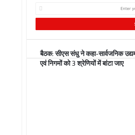
E
n
t
e
r
y
o
बैठक: सीएस संधु ने कहा-सार्वजनिक उद्य
u
r
एवं निगमों को 3 श्रेणियों में बांटा जाए
E
m
a
i
l
a
d
d
r
e
s
s