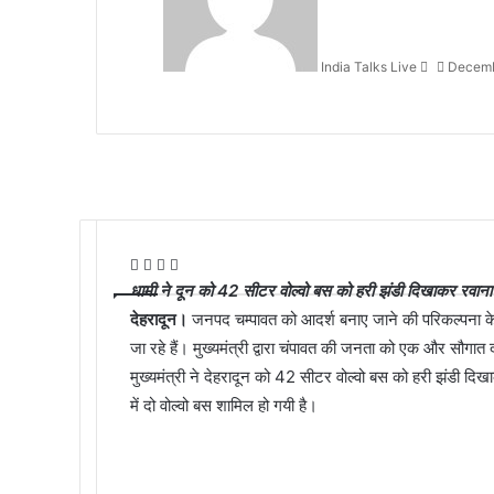
India Talks Live
Decemb
F
T
W
T
a
w
h
e
धामी ने दून को 42 सीटर वोल्वो बस को हरी झंडी दिखाकर रवान
c
i
a
l
देहरादून।
जनपद चम्पावत को आदर्श बनाए जाने की परिकल्पना के दृष
e
t
t
e
जा रहे हैं। मुख्यमंत्री द्वारा चंपावत की जनता को एक और सौगात 
b
t
s
g
मुख्यमंत्री ने देहरादून को 42 सीटर वोल्वो बस को हरी झंडी द
o
e
A
r
में दो वोल्वो बस शामिल हो गयी है।
o
r
p
a
k
p
m