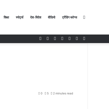
शिक्षा
स्पोर्ट्स
देश-विदेश
वीडियो
ट्रेंडिंग ब्लोग्स
Search
Facebook
Twitter
YouTube
Instagram
Log
Random
Sidebar
In
Article
for
0
5
2 minutes read