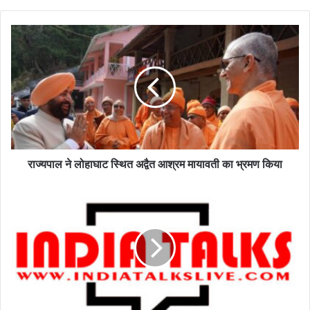
y
o
u
r
E
m
a
i
l
a
d
d
राज्यपाल ने लोहाघाट स्थित अद्वैत आश्रम मायावती का भ्रमण किया
r
e
s
s