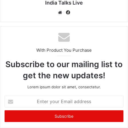
India Talks Live
We
Fa
bsi
ce
te
bo
ok
With Product You Purchase
Subscribe to our mailing list to
get the new updates!
Lorem ipsum dolor sit amet, consectetur.
E
n
t
e
r