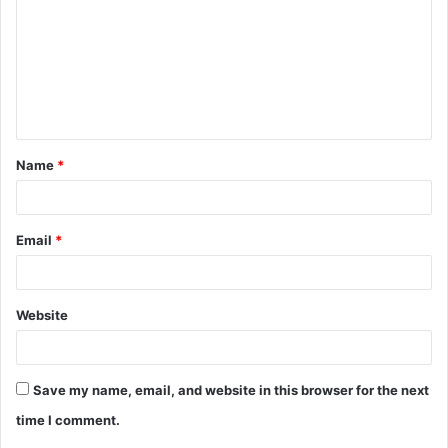
m
m
e
n
t
Name
*
*
Email
*
Website
Save my name, email, and website in this browser for the next
time I comment.