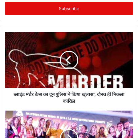
t
e
r
y
o
u
r
E
m
a
i
l
a
d
ब्लाइंड मर्डर केस का दून पुलिस ने किया खुलासा, दोस्त ही निकला
d
कातिल
r
e
s
s