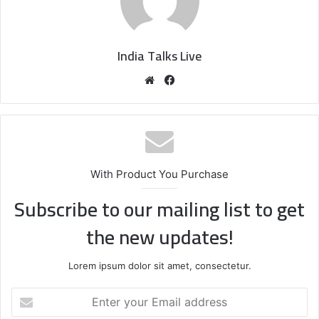
India Talks Live
We
Fa
bsi
ce
te
bo
ok
With Product You Purchase
Subscribe to our mailing list to get
the new updates!
Lorem ipsum dolor sit amet, consectetur.
E
n