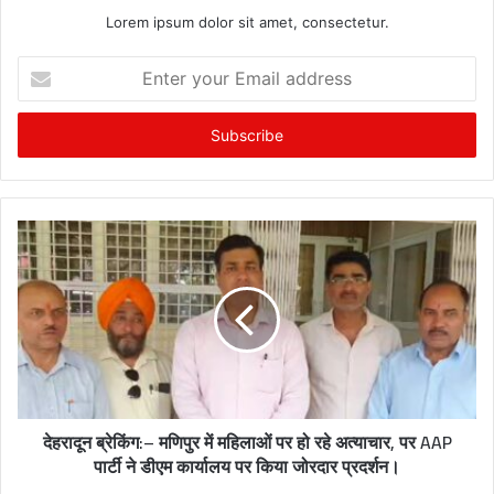
Lorem ipsum dolor sit amet, consectetur.
E
n
t
e
r
y
o
u
r
E
m
a
i
l
a
d
देहरादून ब्रेकिंग:– मणिपुर में महिलाओं पर हो रहे अत्याचार, पर AAP
d
पार्टी ने डीएम कार्यालय पर किया जोरदार प्रदर्शन।
r
e