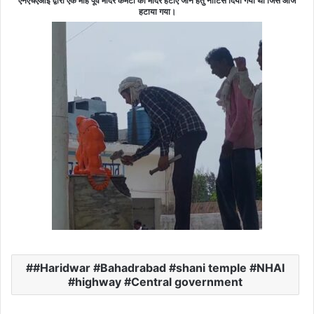
एनएचएआई द्वारा एक माह पूर्व मंदिर कमेटी को मंदिर हटाए जाने हेतु नोटिस दिया गया था जिसे आज
हटाया गया।
#Haridwar #Bahadrabad #shani temple #NHAI
#highway #Central government