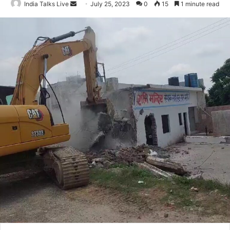
India Talks Live
Send
July 25, 2023
0
15
1 minute read
an
email