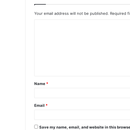
Your email address will not be published.
Required f
C
o
m
m
e
n
t
Name
*
*
Email
*
Save my name, email, and website in this browse