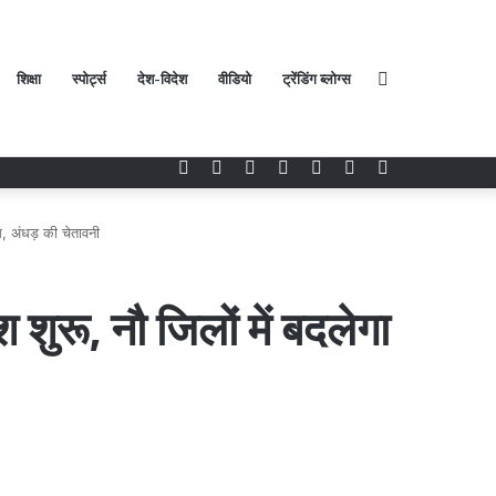
शिक्षा
स्पोर्ट्स
देश-विदेश
वीडियो
ट्रेंडिंग ब्लोग्स
Search
Facebook
Twitter
YouTube
Instagram
Log
Random
Sidebar
In
Article
for
, अंधड़ की चेतावनी
ुरू, नौ जिलों में बदलेगा