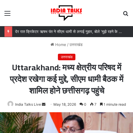
Menu
S
fo
देर रात क्रिकेटर ऋषभ पंत ने सीएम धामी से लगाई गुहार, बोले ‘मुझे रहने के लिए जगह नहीं मिल रही’
Home
/
उत्तराखंड
उत्तराखंड
Uttarakhand: मध्य क्षेत्रीय परिषद में
प्रदेश रखेगा कई मुद्दे, सीएम धामी बैठक में
शामिल होने छत्तीसगढ़ पहुंचे
India Talks Live
Send
May 18, 2026
0
7
1 minute read
an
email