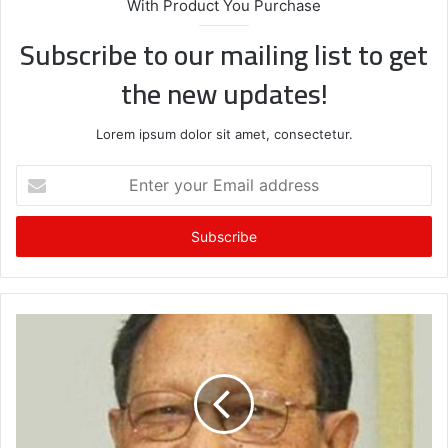
With Product You Purchase
Subscribe to our mailing list to get
the new updates!
Lorem ipsum dolor sit amet, consectetur.
E
n
t
e
r
y
o
u
r
E
m
a
i