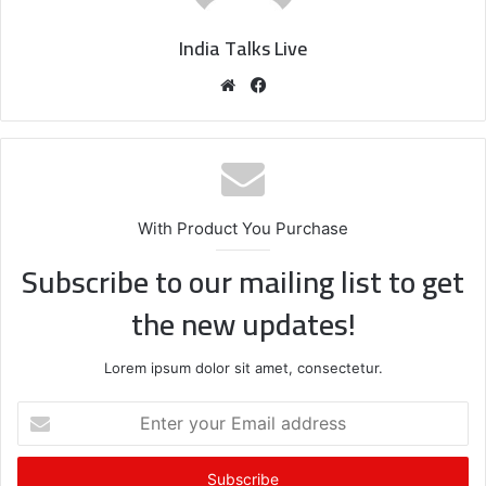
India Talks Live
We
Fa
bsi
ce
te
bo
ok
With Product You Purchase
Subscribe to our mailing list to get
the new updates!
Lorem ipsum dolor sit amet, consectetur.
E
n
t
e