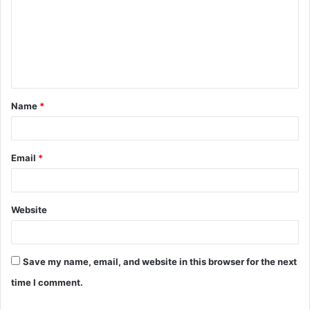
m
m
e
n
t
Name
*
*
Email
*
Website
Save my name, email, and website in this browser for the next
time I comment.