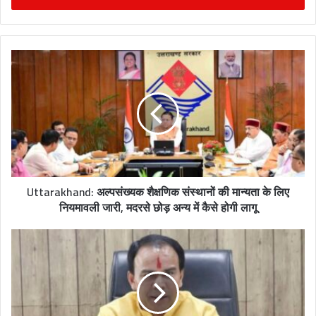
r
y
o
u
r
E
m
a
i
l
a
d
Uttarakhand: अल्पसंख्यक शैक्षणिक संस्थानों की मान्यता के लिए
d
नियमावली जारी, मदरसे छोड़ अन्य में कैसे होगी लागू
r
e
s
s