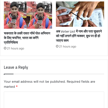
अब Voter List में नाम और पता सुधारने
चकराता के लकी रावत नॉर्थ पोल अभियान
को नहीं लगाने होंगे चक्कर, बूथ पर ही हो
के लिए चयनित, भारत का करेंगे
जाएगा काम
प्रतिनिधित्व
21 hours ago
21 hours ago
Leave a Reply
Your email address will not be published.
Required fields are
marked
*
C
o