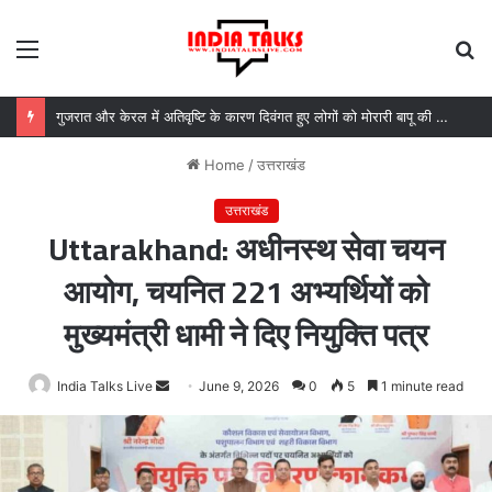
Menu
S
fo
गुजरात और केरल में अतिवृष्टि के कारण दिवंगत हुए लोगों को मोरारी बापू की श्रद्धांजलि और उनके परिजनों को सहायता
Home
/
उत्तराखंड
उत्तराखंड
Uttarakhand: अधीनस्थ सेवा चयन
आयोग, चयनित 221 अभ्यर्थियों को
मुख्यमंत्री धामी ने दिए नियुक्ति पत्र
India Talks Live
Send
June 9, 2026
0
5
1 minute read
an
email