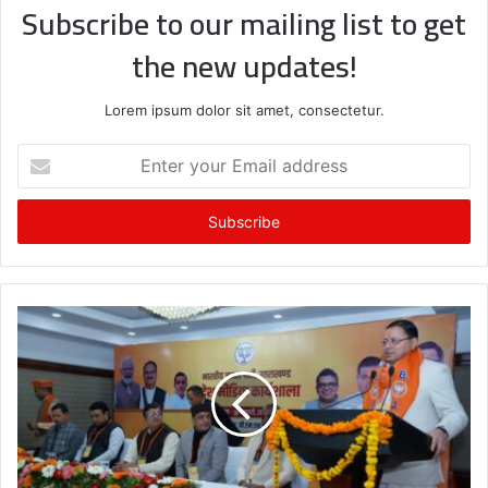
Subscribe to our mailing list to get
the new updates!
Lorem ipsum dolor sit amet, consectetur.
E
n
t
e
r
y
o
u
r
E
m
a
i
l
a