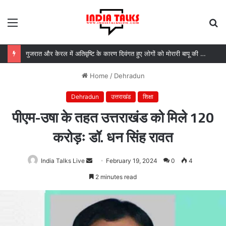
Menu
S
fo
गुजरात और केरल में अतिवृष्टि के कारण दिवंगत हुए लोगों को मोरारी बापू की श्रद्धांजलि और उनके परिजनों को सहायता
Home
/
Dehradun
Dehradun
उत्तराखंड
शिक्षा
पीएम-उषा के तहत उत्तराखंड को मिले 120
करोड़ः डॉ. धन सिंह रावत
India Talks Live
Send
February 19, 2024
0
4
an
2 minutes read
email