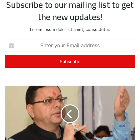
Subscribe to our mailing list to get
the new updates!
Lorem ipsum dolor sit amet, consectetur.
E
n
t
e
r
y
o
u
r
E
m
a
i
l
a