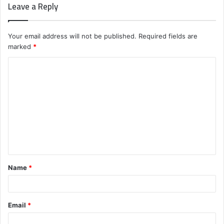
Leave a Reply
Your email address will not be published.
Required fields are
marked
*
C
o
m
m
e
n
t
Name
*
*
Email
*