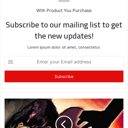
With Product You Purchase
Subscribe to our mailing list to get
the new updates!
Lorem ipsum dolor sit amet, consectetur.
E
n
t
e
r
y
o
u
r
E
m
a