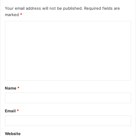
Your email address will not be published.
Required fields are
marked
*
C
o
m
m
e
n
t
Name
*
*
Email
*
Website