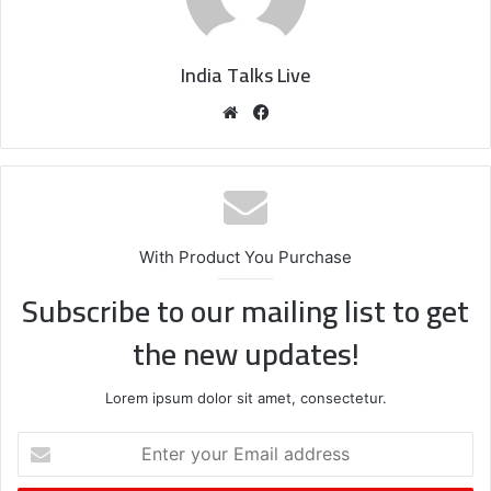
India Talks Live
We
Fa
bsi
ce
te
bo
ok
With Product You Purchase
Subscribe to our mailing list to get
the new updates!
Lorem ipsum dolor sit amet, consectetur.
E
n
t