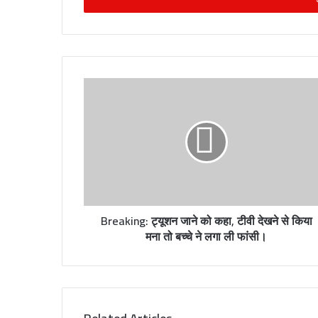
r
y
o
u
r
E
m
a
i
l
a
d
d
r
Breaking: ट्यूशन जाने को कहा, टीवी देखने से किया
e
मना तो बच्चे ने लगा ली फांसी।
s
s