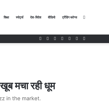
शिक्षा
स्पोर्ट्स
देश-विदेश
वीडियो
ट्रेंडिंग ब्लोग्स
Search
Facebook
Twitter
YouTube
Instagram
Log
Random
Sidebar
In
Article
for
ं खूब मचा रही धूम
zz in the market.