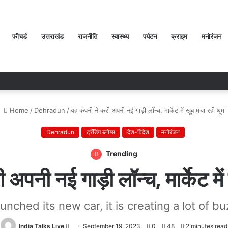
फीचर्ड
उत्तराखंड
राजनीति
स्वास्थ्य
पर्यटन
क्राइम
मनोरंजन
Home
/
Dehradun
/
यह कंपनी ने करी अपनी नई गाड़ी लॉन्च, मार्केट में खूब मचा रही धूम
Dehradun
ट्रेंडिंग ब्लोग्स
देश-विदेश
मनोरंजन
Trending
अपनी नई गाड़ी लॉन्च, मार्केट मे
nched its new car, it is creating a lot of bu
India Talks Live
Send
September 19, 2023
0
48
2 minutes read