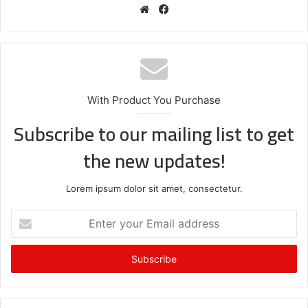
We
Fa
bsi
ce
te
bo
ok
With Product You Purchase
Subscribe to our mailing list to get
the new updates!
Lorem ipsum dolor sit amet, consectetur.
E
n
t
e
r
y
o