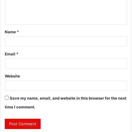
e
n
t
Name
*
*
Email
*
Website
Save my name, email, and website in this browser for the next
time I comment.