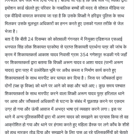
गिरफ्तार कर जेल भेज दिया गया है। बताया जा रहा है कि अब जेल गए व्यक्ति द्वारा
इमोशन कार्ड खेलते हुए परिवार के नाबालिक बच्चों की मदद से सोशल मीडिया पर
एक वीडियो वायरल करवाया जा रहा है कि उसके विपक्षी ने हरिद्वार पुलिस के साथ
मिलकर उसके मूलभूत अधिकारों का हनन करते हुए उसको गलत तरीके से जेल
भेजा है।
बता दें कि बीती 24 दिसम्बर को कोतवाली गंगनहर में नियुक्त एडिशनल एसआई
धनपाल सिंह लोक शिकायत प्रकोष्ठ से प्राप्त शिकायती प्रार्थना पत्र की जांच के
क्रम में शिकायतकर्ता आकाश यादव निवासी ग्राम 354 गणेशपुर रूडकी गये जहाँ
पर शिकायतकर्ता द्वारा बताया कि विपक्षी अरूण यादव व आशा यादव (पत्नी अरूण
यादव) द्वारा पत्र में उल्लेखित भूमि पर अवैध कब्जा व निर्माण कार्य करते हुए
शिकायतकर्ता के साथ मारपीट कर घायल कर दिया है। जिस पर जाँचकर्ता द्वारा
दोनों (पक्ष कृ विपक्ष) को थाने पर आने को कहा और चले आए। कुछ समय पश्चात
शिकायतकर्ता के साथ मारपीट करने वाला विपक्षी अरूण यादव पुत्र हरिलाल थाने
पर आया और जाँचकर्ता अधिकारी से घटना के संबंध में पूछताछ करने पर एकदम
उग्र हो गया और ऊंची आवाज में अभद्र भाषा एवं व्यवहार करने लगा। इस पर
थाने में अन्य पुलिसकर्मियों द्वारा भी अरुण यादव को समझाने का प्रयास किया तो वह
आक्रोशित हो गया और थाने पर हंगामा करते हुए महिला डैस्क पर लगे काँच के शीशे
को हाथ मारकर तोड़ दिया और समझाने के लिए पास आ रहे पुलिसकर्मियों को चेताते