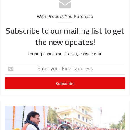
With Product You Purchase
Subscribe to our mailing list to get
the new updates!
Lorem ipsum dolor sit amet, consectetur.
E
n
t
e
r
y
o
u
r
E
m