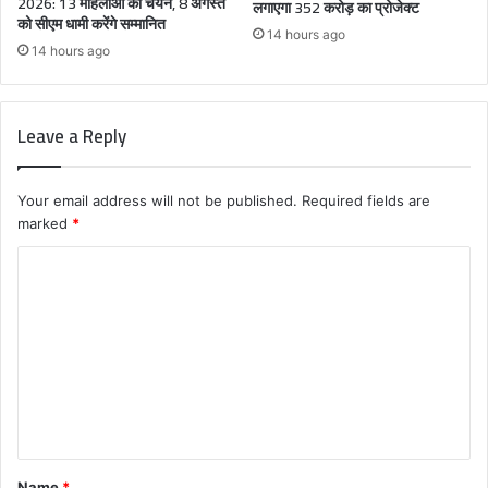
2026: 13 महिलाओं का चयन, 8 अगस्त
लगाएगा 352 करोड़ का प्रोजेक्ट
को सीएम धामी करेंगे सम्मानित
14 hours ago
14 hours ago
Leave a Reply
Your email address will not be published.
Required fields are
marked
*
C
o
m
m
e
n
t
Name
*