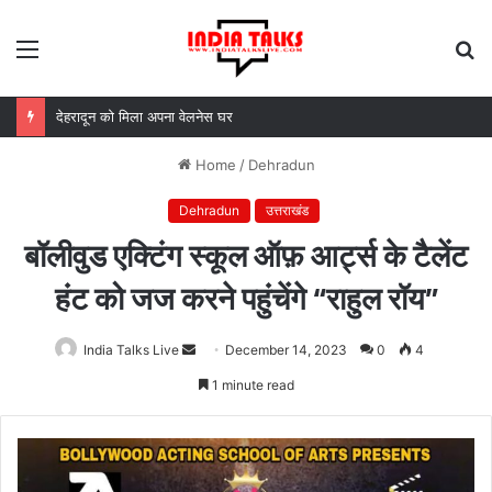
Menu
S
fo
MDDA बोर्ड की बैठक में 25 विकास प्रस्तावों को मंजूरी, लैंड पूलिंग से होटल-पर्यटन परियोजनाओं को मिलेगी रफ्तार
Home
/
Dehradun
Dehradun
उत्तराखंड
बॉलीवुड एक्टिंग स्कूल ऑफ़ आर्ट्स के टैलेंट
हंट को जज करने पहुंचेंगे “राहुल रॉय”
India Talks Live
Send
December 14, 2023
0
4
an
1 minute read
email