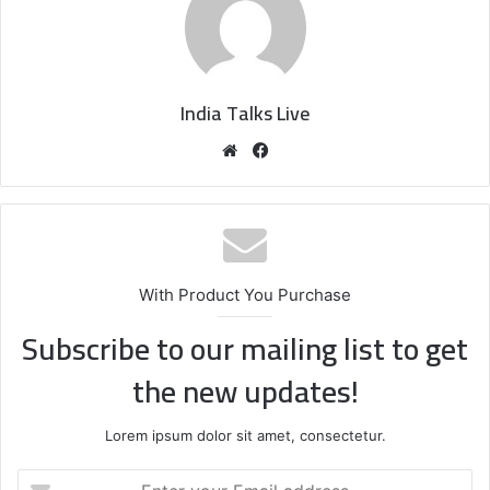
India Talks Live
We
Fa
bsi
ce
te
bo
ok
With Product You Purchase
Subscribe to our mailing list to get
the new updates!
Lorem ipsum dolor sit amet, consectetur.
E