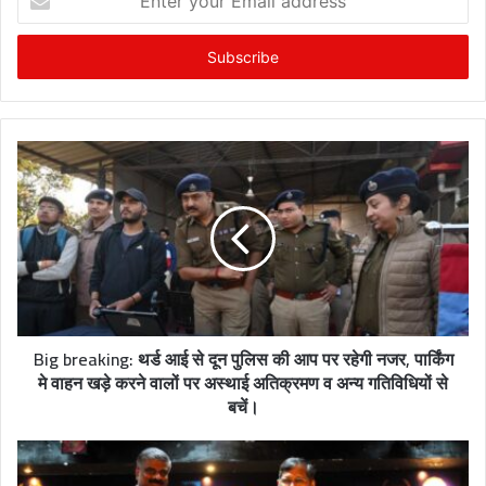
n
t
e
r
y
o
u
r
E
m
a
i
l
a
d
Big breaking: थर्ड आई से दून पुलिस की आप पर रहेगी नजर, पार्किंग
d
मे वाहन खड़े करने वालों पर अस्थाई अतिक्रमण व अन्य गतिविधियों से
r
बचें।
e
s
s