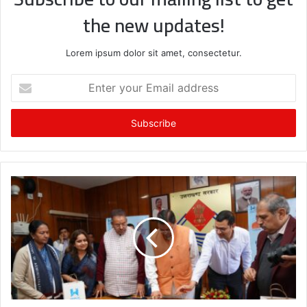
the new updates!
Lorem ipsum dolor sit amet, consectetur.
E
n
t
e
r
y
o
u
r
E
m
a
i
l
a
d