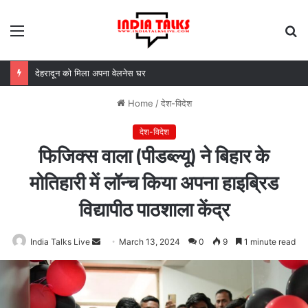
Menu
S
fo
MDDA बोर्ड की बैठक में 25 विकास प्रस्तावों को मंजूरी, लैंड पूलिंग से होटल-पर्यटन परियोजनाओं को मिलेगी रफ्तार
Home
/
देश-विदेश
देश-विदेश
फिजिक्स वाला (पीडब्ल्यू) ने बिहार के
मोतिहारी में लॉन्च किया अपना हाइब्रिड
विद्यापीठ पाठशाला केंद्र
India Talks Live
Send
March 13, 2024
0
9
1 minute read
an
email