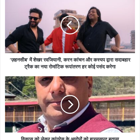
r
E
m
a
i
l
a
d
‘ज़हनसीब’ में शेखर रवजियानी, करन कांचन और कस्यप द्वारा सदाबहार
d
ट्रैक का नया रोमांटिक रूपांतरण हर कोई पसंद करेगा
r
e
s
s
विकास को लेकर कांग्रेस के आरोपों को हास्यसपद बताया