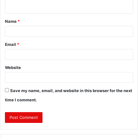
n
t
Name
*
*
Email
*
Website
Save my name, email, and website in this browser for the next
time I comment.