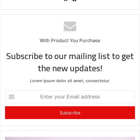
bsi
ce
te
bo
ok
With Product You Purchase
Subscribe to our mailing list to get
the new updates!
Lorem ipsum dolor sit amet, consectetur.
E
n
t
e
r
y
o
u