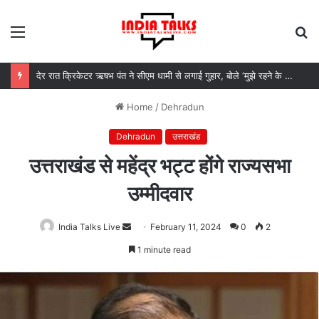
Menu
S
fo
देर रात क्रिकेटर ऋषभ पंत ने सीएम धामी से लगाई गुहार, बोले ‘मुझे रहने के लिए जगह नहीं मिल रही’
Home
/
Dehradun
Dehradun
उत्तराखंड
उत्तराखंड से महेंद्र भट्ट होंगे राज्यसभा
उम्मीदवार
India Talks Live
Send
February 11, 2024
0
2
an
1 minute read
email