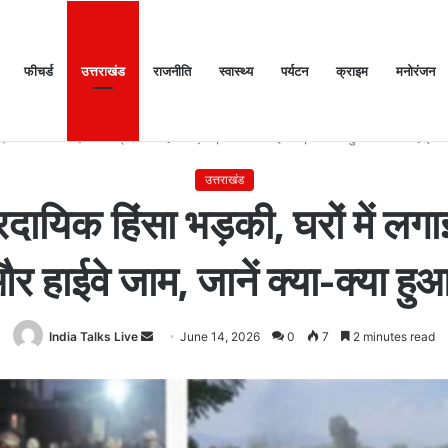
फीचर्ड
उत्तराखंड
राजनीति
स्वास्थ्य
पर्यटन
क्राइम
मनोरंजन
ैठक में 25 विकास प्रस्तावों को मंजूरी, लैंड पूलिंग से होटल-पर्यटन परियोजनाओं को मिलेगी रफ्ता
/
BJP नेता की हत्या: सांप्रदायिक हिंसा भड़की, घरों में लगाई आग; पथराव-बुलडोजर और हाईवे जाम
उत्तराखंड
प्रदायिक हिंसा भड़की, घरों में
र हाईवे जाम, जानें क्या-क्या हु
India Talks Live
Send
June 14, 2026
0
7
2 minutes read
an
email