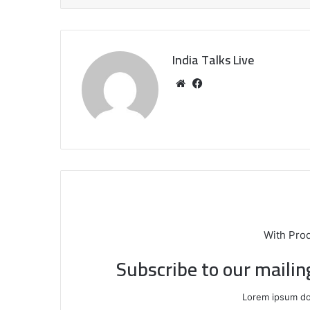
India Talks Live
We
Fa
bsi
ce
te
bo
ok
With Pro
Subscribe to our mailin
Lorem ipsum dol