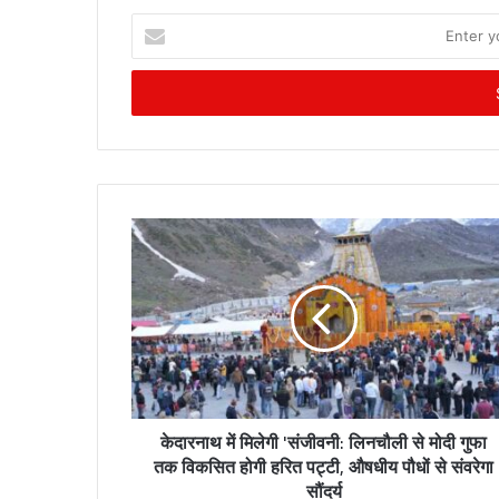
E
n
t
e
r
y
o
u
r
E
m
a
i
l
a
d
d
r
केदारनाथ में मिलेगी 'संजीवनी: लिनचौली से मोदी गुफा
e
तक विकसित होगी हरित पट्टी, औषधीय पौधों से संवरेगा
s
सौंदर्य
s