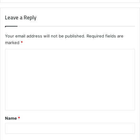
Leave a Reply
Your email address will not be published.
Required fields are
marked
*
C
o
m
m
e
n
t
Name
*
*