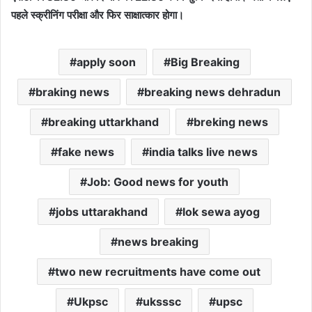
पहले स्क्रीनिंग परीक्षा और फिर साक्षात्कार होगा।
apply soon
Big Breaking
braking news
breaking news dehradun
breaking uttarkhand
breking news
fake news
india talks live news
Job: Good news for youth
jobs uttarakhand
lok sewa ayog
news breaking
two new recruitments have come out
Ukpsc
uksssc
upsc