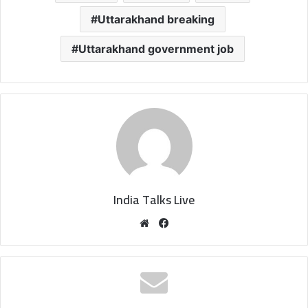
Uttarakhand breaking
Uttarakhand government job
India Talks Live
We
Fa
bsi
ce
te
bo
ok