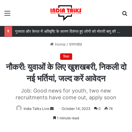
Menu
S
fo
गुजरात और केरल में अतिवृष्टि के कारण दिवंगत हुए लोगों को मोरारी बापू की श्रद्धांजलि और उनके परिजनों को सहायता
Home
/
उत्तराखंड
शिक्षा
नौकरी: युवाओं के लिए खुशखबरी, निकली दो
नई भर्तियां, जल्द करें आवेदन
Job: Good news for youth, two new
recruitments have come out, apply soon
India Talks Live
Send
October 14, 2023
0
74
an
1 minute read
email