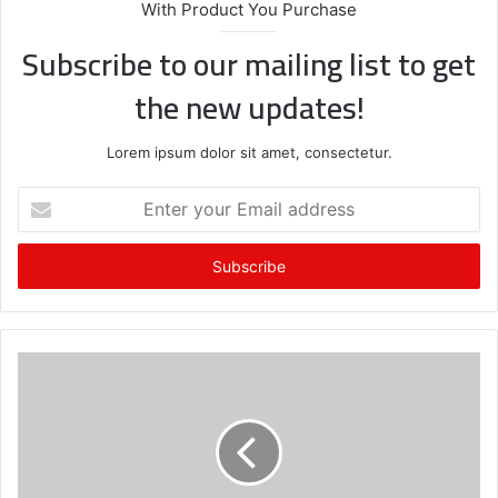
With Product You Purchase
Subscribe to our mailing list to get
the new updates!
Lorem ipsum dolor sit amet, consectetur.
E
n
t
e
r
y
o
u
r
E
m
a
i