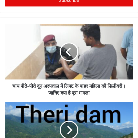
e
r
y
o
u
r
E
m
a
i
l
a
d
चाय पीते-पीते दून अस्पताल में लिफ्ट के बाहर महिला की डिलीवरी।
d
जानिए क्या है पूरा मामला
r
e
s
s