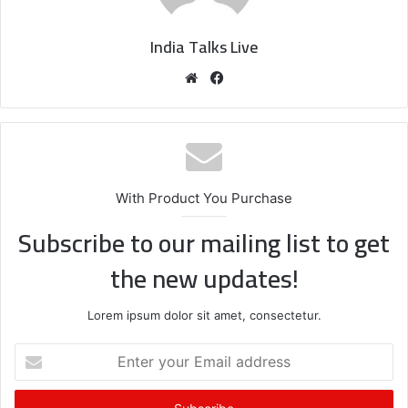
India Talks Live
We
Fa
bsi
ce
te
bo
ok
With Product You Purchase
Subscribe to our mailing list to get
the new updates!
Lorem ipsum dolor sit amet, consectetur.
E
n
t