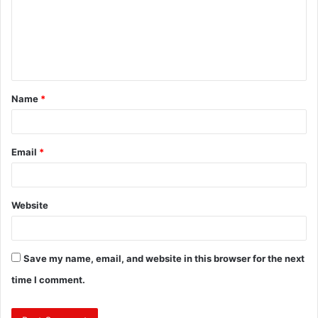
m
e
n
t
Name
*
*
Email
*
Website
Save my name, email, and website in this browser for the next
time I comment.